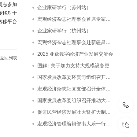
同志参加
企业家研学行（苏州站）
转移对于
宏观经济杂志社理事会首席专家赵艾在宿迁市“劳模企业家讲堂”作专题报告
转移平台
企业家研学行（杭州站）
宏观经济杂志社理事会赴新疆昌吉调研精彩回顾
2025 亚欧数字经济产业发展交流会
返回列表
图解 | 关于加力支持大规模设备更新和消费品以旧换新的若干措施
国家发展改革委环资司组织召开大规模设备更新和消费品以旧换新工作推进及政策培训会
宏观经济杂志社党支部召开全体党员大会暨主题党日活动
国家发展改革委组织召开推动大规模设备更新和消费品以旧换新部际联席会议全体会议
促进民营经济发展壮大暨扩大制造业中长期贷款投放和科技型企业项目融资现场会在广东省深圳市召开
宏观经济管理编辑部韦大乐一行赴新华社交流座谈